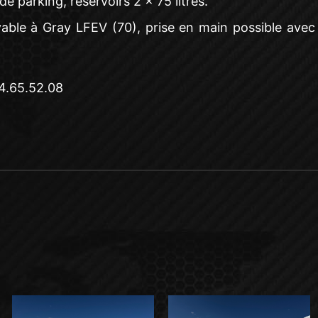
de parking, réservoirs 2 x 75 litres.
ayable à Gray LFEV (70), prise en main possible avec
84.65.52.08