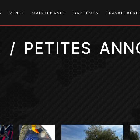
N
VENTE
MAINTENANCE
BAPTÊMES
TRAVAIL AÉRI
AIRLONY SKYLANE
ENTRETIEN
 / PETITES AN
HÉORIQUE
EKOLOT TOPAZ
RÉPARATION
CCOMPAGNANT
AEROPILOT LEGEND 600
AVIONIQUE
F
SD PLANES SD-1
CONSTRUCTION
SD PLANES SD-1 KITS
PARTENAIRES
AC IULM
SD PLANES SD-2
EUR
SD PLANES SD-2 KITS
ULTRALIGHT STAMPE
SV4-RS