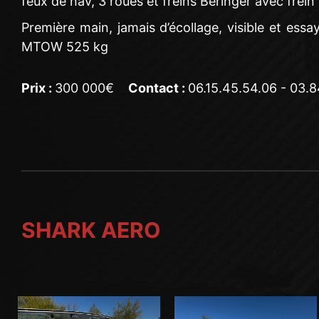
feux de nav, 3 roues et freins Beringer avec frein 
Première main, jamais d’écollage, visible et ess
MTOW 525 kg
Prix :
300 000€
Contact :
06.15.45.54.06 - 03.
SHARK AERO