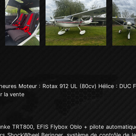
heures Moteur : Rotax 912 UL (80cv) Hélice : DUC Fla
r la vente
e TRT800, EFIS Flybox Oblo + pilote automatique, a
eurs ShockWheel Beringer, système de contrôle de l