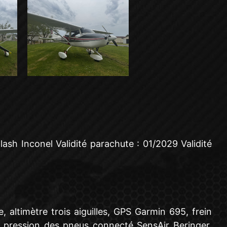
sh Inconel Validité parachute : 01/2029 Validité
ltimètre trois aiguilles, GPS Garmin 695, frein
a pression des pneus connecté SensAir Beringer,