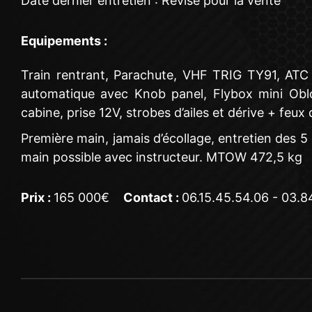
Date dernier entretien : Révisé pour la vente
Equipements :
Train rentrant, Parachute, VHF TRIG TY91, ATC
automatique avec Knob panel, Flybox mini Oblo,
cabine, prise 12V, strobes d’ailes et dérive + feux 
Première main, jamais d’écollage, entretien des 5
main possible avec instructeur. MTOW 472,5 kg
Prix :
165 000€
Contact :
06.15.45.54.06 - 03.8