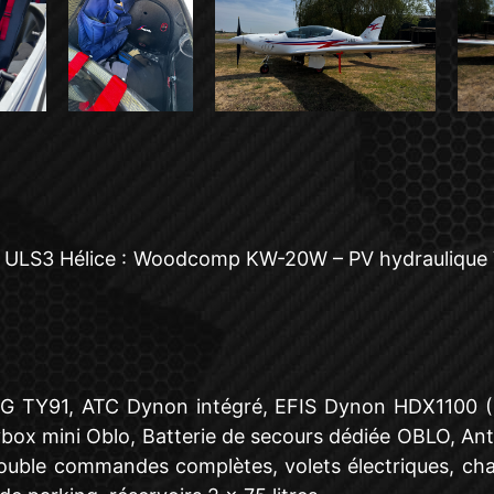
DTA
OCCASIONS
 ULS3 Hélice : Woodcomp KW-20W – PV hydraulique Va
G TY91, ATC Dynon intégré, EFIS Dynon HDX1100 (1
lybox mini Oblo, Batterie de secours dédiée OBLO, An
ble commandes complètes, volets électriques, chauf