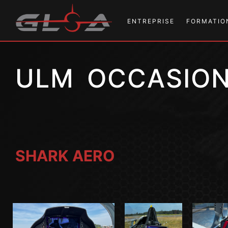
ENTREPRISE
FORMATIO
PRÉSENTATION
PILOTE
ULM OCCASION
ÉQUIPE
EXAMEN T
LOCAUX
STAGE A
ATELIER AÉRONAUTIQUE
STAGE VH
SNACK
STAGE FH
SHARK AERO
STAGE RÉ
INSTRUCT
DNC